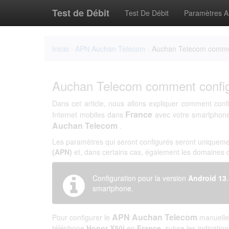
Test de Débit
Test De Débit
Paramètres 
Inicio
·
APN Auchan Telecom
· Auchan Telecom commen
Auchan Telecom comment config
Dans cet article, nous allons expliquer comment conf
France
Internet mobiles dans
avec votre smartpho
Auchan Telecom
.
Les paramètres qui seront configurés seront uniqueme
(APN)
et, dans certains cas, également les domaines
Configuration pour la version
Android 13
smartphone.
APN Auchan Telecom
Pour configurer le
manuellem
téléphone
Honor X50i
en
France
, suivre les indicatio