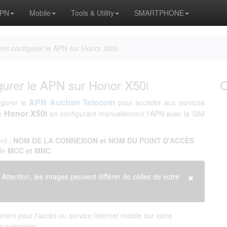
APN
Mobile
Tools & Utility
SMARTPHONE
t configurer le APN sur Honor X50i
urer le APN sur Honor X50i
APN Auchan Telecom
igurer le
pour accéder aux services
Honor X50i
ne
en configurant manuellement l'APN avec la SIM
nt :
NOM DE LA CONNEXION et NOM DU POINT D'ACCÈS
 de
MCC et MNC
.
×
. Attention, les images peuvent différer de celles de votre
ent pour l'accès au service Internet mobile sur votre
ns suivantes: