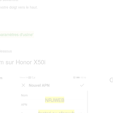
votre doigt vers le haut.
paramètres d'usine'
dessous
m sur Honor X50i
om
G
NRJWEB