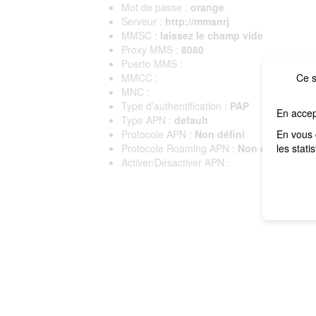
Mot de passe :
orange
Serveur :
http://mmsnrj
MMSC :
laissez le champ vide
Proxy MMS :
8080
Puerto MMS :
MMCC :
Ce s
MNC :
Type d'authentification :
PAP
En accep
Type APN :
default
Protocole APN :
Non défini
En vous 
Protocole Roaming APN :
Non défini
les stati
Activer/Désactiver APN :