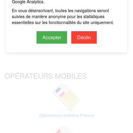
Google Analytics.
En vous désinscrivant, toutes les navigations seront
×
IMPORTANT: si vous n'avez pas de forfait actif,
suivies de manière anonyme pour les statistiques
vous ne devez pas activer le trafic de données et/ou
essentielles sur les fonctionnalités du site uniquement.
l'itinérance des données sur votre appareil
Huawei
nova 12 Pro
pour éviter d'encourir des
. Tous les frais
Accepter
Déclin
seront imputés sur le crédit restant.
OPÉRATEURS MOBILES
Opérateurs mobiles France