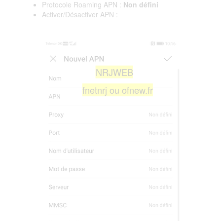
Protocole Roaming APN :
Non défini
Activer/Désactiver APN :
NRJWEB
fnetnrj ou ofnew.fr