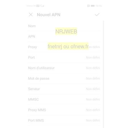
NRJWEB
fnetnrj ou ofnew.fr