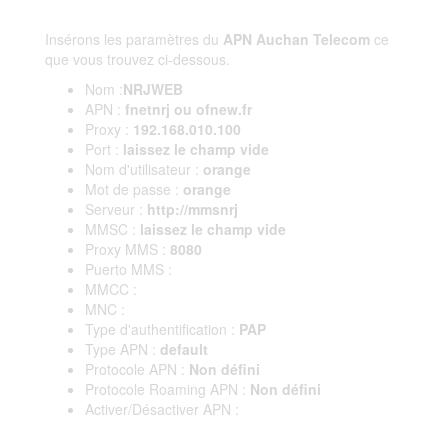
Insérons les paramètres du
APN Auchan Telecom
ce
que vous trouvez ci-dessous.
Nom :
NRJWEB
APN :
fnetnrj ou ofnew.fr
Proxy :
192.168.010.100
Port :
laissez le champ vide
Nom d'utilisateur :
orange
Mot de passe :
orange
Serveur :
http://mmsnrj
MMSC :
laissez le champ vide
Proxy MMS :
8080
Puerto MMS :
MMCC :
MNC :
Type d'authentification :
PAP
Type APN :
default
Protocole APN :
Non défini
Protocole Roaming APN :
Non défini
Activer/Désactiver APN :