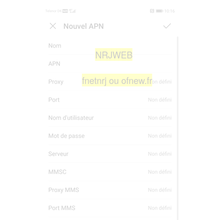
NRJWEB
fnetnrj ou ofnew.fr