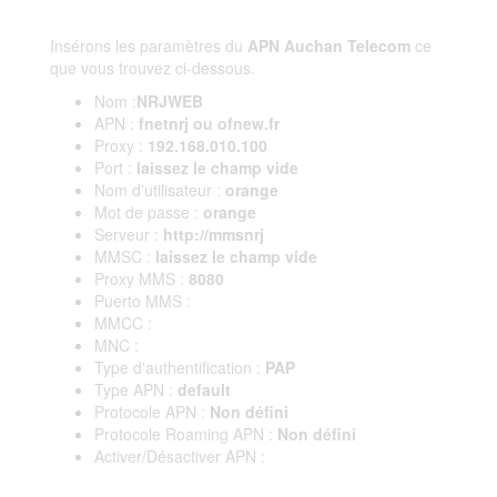
Insérons les paramètres du
APN Auchan Telecom
ce
que vous trouvez ci-dessous.
Nom :
NRJWEB
APN :
fnetnrj ou ofnew.fr
Proxy :
192.168.010.100
Port :
laissez le champ vide
Nom d'utilisateur :
orange
Mot de passe :
orange
Serveur :
http://mmsnrj
MMSC :
laissez le champ vide
Proxy MMS :
8080
Puerto MMS :
MMCC :
MNC :
Type d'authentification :
PAP
Type APN :
default
Protocole APN :
Non défini
Protocole Roaming APN :
Non défini
Activer/Désactiver APN :