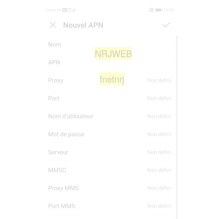
NRJWEB
fnetnrj