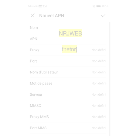
NRJWEB
fnetnrj