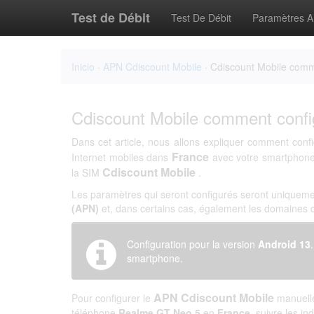
Test de Débit
Test De Débit
Paramètres 
Inicio
·
APN Cdiscount Mobile
· Cdiscount Mobile comm
Cdiscount Mobile comment conf
Dans cet article, nous allons expliquer comment conf
France
Internet mobiles dans
avec votre smartphon
Cdiscount Mobile
la SIM
.
Les paramètres qui seront configurés seront uniqueme
(APN)
et, dans certains cas, également les domaines
Configuration pour la version
Android 13
smartphone.
APN Cdiscount Mobile
Pour configurer le
manuelle
téléphone
Realme GT Neo 5
en
France
, suivre les in