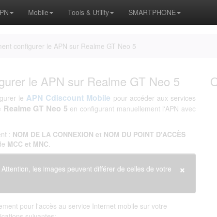
APN
Mobile
Tools & Utility
SMARTPHONE
ent configurer le APN sur Realme GT Neo 5
igurer le APN sur Realme GT Neo 5
APN Cdiscount Mobile
igurer le
pour accéder aux services
Realme GT Neo 5
e
en configurant manuellement l'APN avec
nt :
NOM DE LA CONNEXION et NOM DU POINT D'ACCÈS
 de
MCC et MNC
.
×
. Attention, les images peuvent différer de celles de votre
ment pour l'accès au service Internet mobile sur votre
dications suivantes: