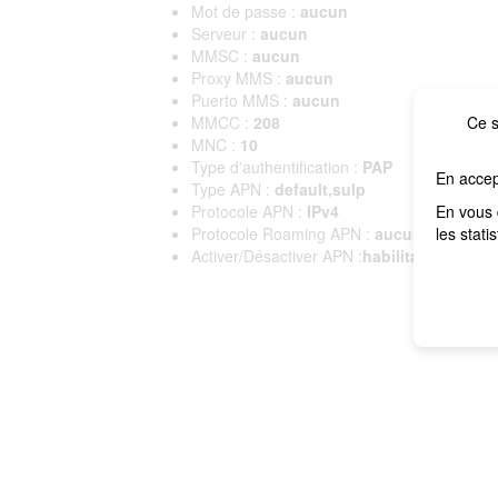
Mot de passe :
aucun
Serveur :
aucun
MMSC :
aucun
Proxy MMS :
aucun
Puerto MMS :
aucun
MMCC :
208
Ce s
MNC :
10
Type d'authentification :
PAP
En accep
Type APN :
default,sulp
Protocole APN :
IPv4
En vous 
Protocole Roaming APN :
aucun
les stati
Activer/Désactiver APN :
habilitado