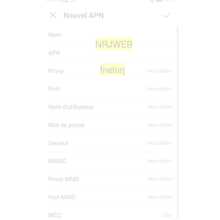
NRJWEB
fnetnrj