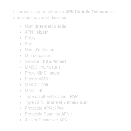
Insérons les paramètres du
APN Coriolis Telecom
ce
que vous trouvez ci-dessous.
Nom :
internetcoriolis
APN :
sl2sfr
Proxy :
Port :
Nom d'utilisateur :
Mot de passe :
Serveur :
http://mms1
MMSC :
10.151.0.1
Proxy MMS :
8080
Puerto MMS :
MMCC :
208
MNC :
10
Type d'authentification :
PAP
Type APN :
internet + mms+ dun
Protocole APN :
IPv4
Protocole Roaming APN :
Activer/Désactiver APN :