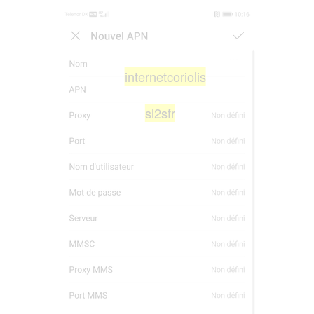
internetcoriolis
sl2sfr