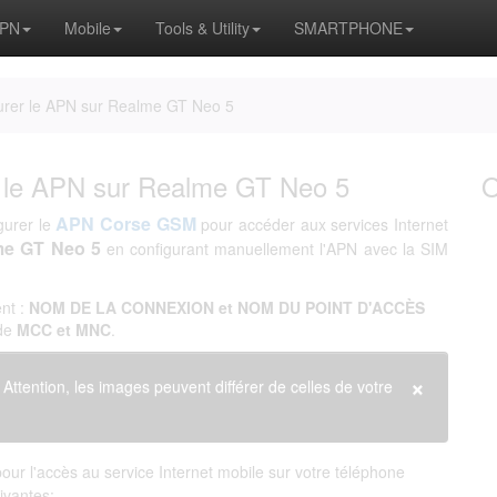
APN
Mobile
Tools & Utility
SMARTPHONE
rer le APN sur Realme GT Neo 5
 le APN sur Realme GT Neo 5
APN Corse GSM
gurer le
pour accéder aux services Internet
me GT Neo 5
en configurant manuellement l'APN avec la SIM
nt :
NOM DE LA CONNEXION et NOM DU POINT D'ACCÈS
 de
MCC et MNC
.
×
. Attention, les images peuvent différer de celles de votre
ur l'accès au service Internet mobile sur votre téléphone
uivantes: