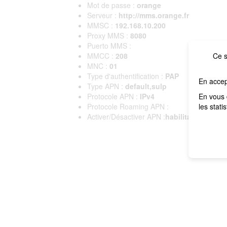
Mot de passe :
orange
Serveur :
http://mms.orange.fr
MMSC :
192.168.10.200
Proxy MMS :
8080
Puerto MMS :
MMCC :
208
Ce s
MNC :
01
Type d'authentification :
PAP
En accep
Type APN :
default,sulp
Protocole APN :
IPv4
En vous 
Protocole Roaming APN :
les stati
Activer/Désactiver APN :
habilitado