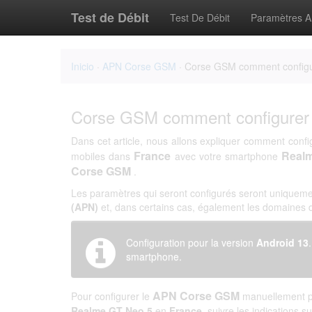
Test de Débit
Test De Débit
Paramètres 
Inicio
·
APN Corse GSM
· Corse GSM comment configu
Corse GSM comment configurer
Dans cet article, nous allons expliquer comment confi
France
Real
mobiles dans
avec votre smartphone
Corse GSM
.
Les paramètres qui seront configurés seront uniqueme
(APN)
et, dans certains cas, également les domaines
Configuration pour la version
Android 13
smartphone.
APN Corse GSM
Pour configurer le
manuellement po
Realme GT Neo 5
en
France
, suivre les indications s