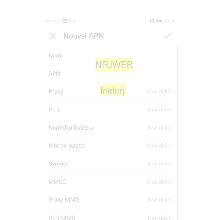
NRJWEB
fnetnrj