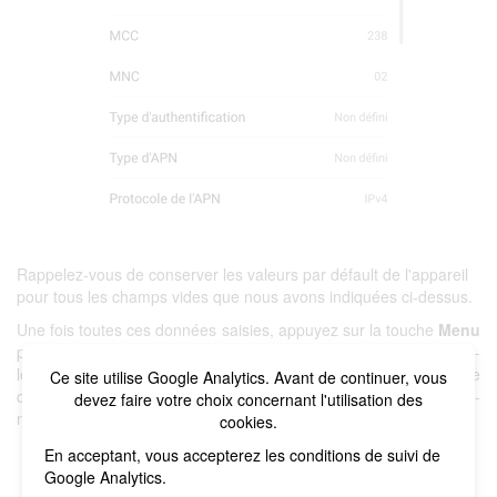
Rappelez-vous de conserver les valeurs par défault de l'appareil
pour tous les champs vides que nous avons indiquées ci-dessus.
Une fois toutes ces données saisies, appuyez sur la touche
Menu
puis
Enregistrer
. Si vous avez créé un nouvel APN, sélectionnez-
le. Enfin, le téléphone mobile bénéficiera à nouveau d'une
Ce site utilise Google Analytics. Avant de continuer, vous
couverture de données afin de pouvoir naviguer, gérer ses e-
devez faire votre choix concernant l'utilisation des
mails et utiliser les applications nécessitant une connexion.
cookies.
En acceptant, vous accepterez les conditions de suivi de
Google Analytics.