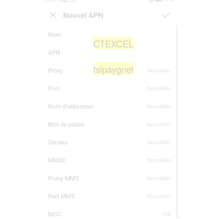
CTEXCEL
tslpaygnet