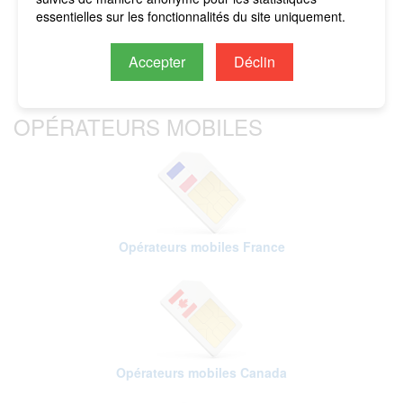
imputés sur le crédit restant.
essentielles sur les fonctionnalités du site uniquement.
Accepter
Déclin
OPÉRATEURS MOBILES
Opérateurs mobiles France
Opérateurs mobiles Canada