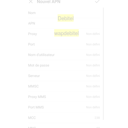
Debitel
wapdebitel