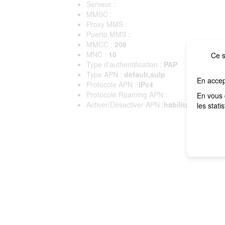
Serveur :
MMSC :
Proxy MMS :
Puerto MMS :
MMCC :
208
MNC :
10
Ce s
Type d'authentification :
PAP
Type APN :
default,sulp
En accep
Protocole APN :
IPv4
Protocole Roaming APN :
En vous 
Activer/Désactiver APN :
habilitado
les stati