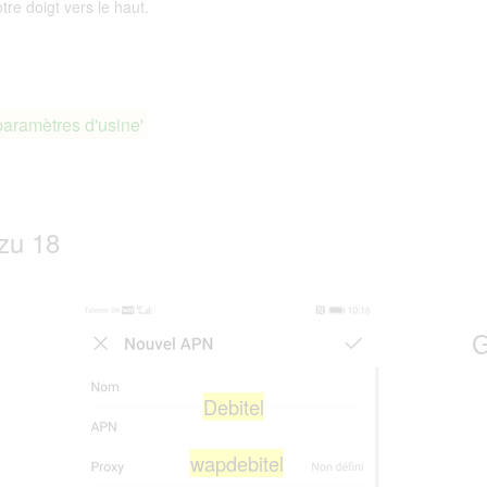
tre doigt vers le haut.
paramètres d'usine'
zu 18
G
Debitel
wapdebitel