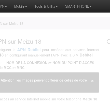
APN
Mobile
Tools & Utility
SMARTPHONE
PN sur Meizu 18
APN sur Meizu 18
APN Debitel
nfigurer le
pour accéder aux services Internet
18
Debitel
en configurant manuellement l'APN avec la SIM
.
nt :
NOM DE LA CONNEXION et NOM DU POINT D'ACCÈS
 de
MCC et MNC
.
×
. Attention, les images peuvent différer de celles de votre
accès au service Internet mobile sur votre téléphone
Meizu 18