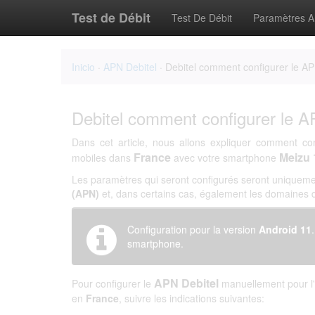
Test de Débit
Test De Débit
Paramètres 
Inicio
·
APN Debitel
· Debitel comment configurer le A
Debitel comment configurer le 
Dans cet article, nous allons expliquer comment co
France
Meizu 
mobiles dans
avec votre smartphone
Les paramètres qui seront configurés seront uniqueme
(APN)
et, dans certains cas, également les domaines
Configuration pour la version
Android 11
smartphone.
APN Debitel
Pour configurer le
manuellement pour l'
en
France
, suivre les indications suivantes: