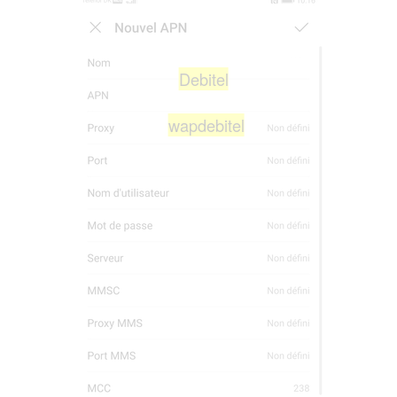
Debitel
wapdebitel