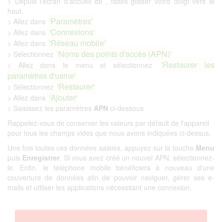
> Depuis l'écran d'accueil de , faites glisser votre doigt vers le
haut.
'Paramètres'
> Allez dans
'Connexions'
> Allez dans
'Réseau mobile'
> Allez dans
'Noms des points d'accès (APN)'
> Sélectionnez
'Restaurer les
> Allez dans le menu et sélectionnez
paramètres d'usine'
'Restaurer'
> Sélectionnez
'Ajouter'
> Allez dans
> Saisissez les paramètres
APN
ci-dessous
Rappelez-vous de conserver les valeurs par défault de l'appareil
pour tous les champs vides que nous avons indiquées ci-dessus.
Une fois toutes ces données saisies, appuyez sur la touche
Menu
puis
Enregistrer
. Si vous avez créé un nouvel APN, sélectionnez-
le. Enfin, le téléphone mobile bénéficiera à nouveau d'une
couverture de données afin de pouvoir naviguer, gérer ses e-
mails et utiliser les applications nécessitant une connexion.