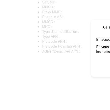
Serveur :
MMSC :
Proxy MMS :
Puerto MMS :
MMCC :
MNC :
Ce s
Type d'authentification :
Type APN :
En accep
Protocole APN :
Protocole Roaming APN :
En vous 
Activer/Désactiver APN :
les stati