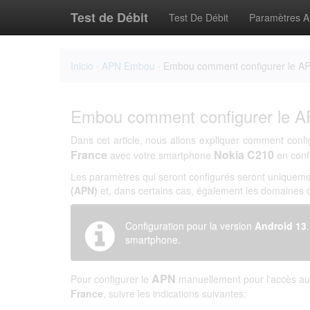
Test de Débit
Test De Débit
Paramètres 
Inicio
·
APN Embou
· Embou comment configurer le A
Embou comment configurer le A
Dans cet article, nous allons expliquer comment confi
France
Nokia C210
avec votre smartphone
en conf
Les paramètres qui seront configurés seront uniqueme
(APN)
et, dans certains cas, également les domaines
Configuration pour la version
Android 13
smartphone.
APN
Pour configurer le
manuellement pour l'accès au 
France
, suivre les indications suivantes: