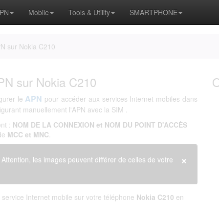
APN
Mobile
Tools & Utility
SMARTPHONE
PN sur Nokia C210
PN sur Nokia C210
APN
gurer le
pour accéder aux services Internet mobiles dans
igurant manuellement l'APN avec la SIM
.
nt :
NOM DE LA CONNEXION et NOM DU POINT D'ACCÈS
 de
MCC et MNC
.
×
. Attention, les images peuvent différer de celles de votre
service Internet mobile sur votre téléphone
Nokia C210
en