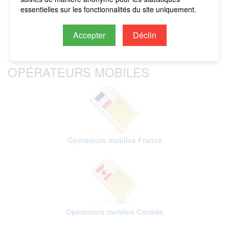
imputés sur le crédit restant.
essentielles sur les fonctionnalités du site uniquement.
Accepter
Déclin
OPÉRATEURS MOBILES
Opérateurs mobiles France
Opérateurs mobiles Canada