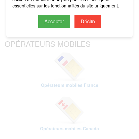
seront imputés sur le crédit restant.
essentielles sur les fonctionnalités du site uniquement.
Accepter
Déclin
OPÉRATEURS MOBILES
Opérateurs mobiles France
Opérateurs mobiles Canada