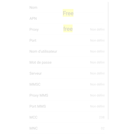
Free
free