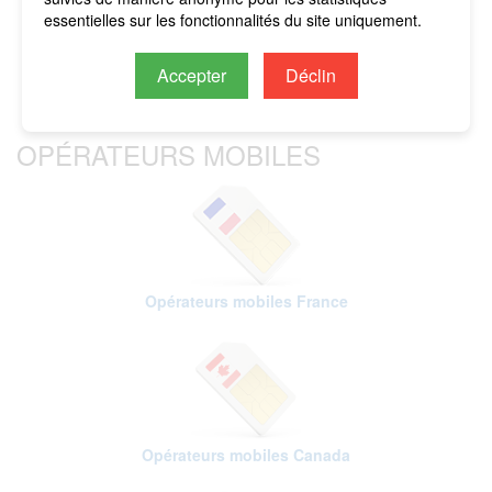
imputés sur le crédit restant.
essentielles sur les fonctionnalités du site uniquement.
Accepter
Déclin
OPÉRATEURS MOBILES
Opérateurs mobiles France
Opérateurs mobiles Canada