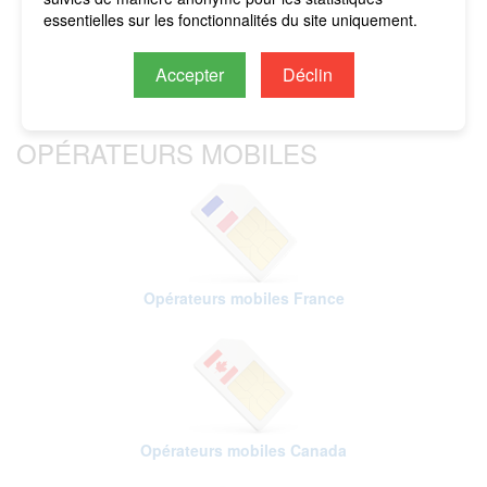
imputés sur le crédit restant.
essentielles sur les fonctionnalités du site uniquement.
Accepter
Déclin
OPÉRATEURS MOBILES
Opérateurs mobiles France
Opérateurs mobiles Canada