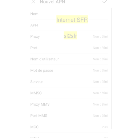
Internet SFR
sl2sfr