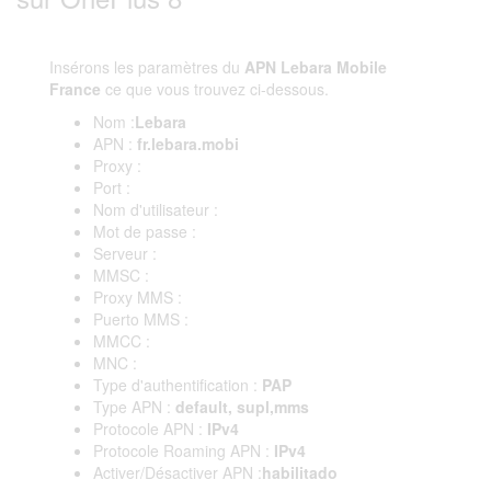
Insérons les paramètres du
APN Lebara Mobile
France
ce que vous trouvez ci-dessous.
Nom :
Lebara
APN :
fr.lebara.mobi
Proxy :
Port :
Nom d'utilisateur :
Mot de passe :
Serveur :
MMSC :
Proxy MMS :
Puerto MMS :
MMCC :
MNC :
Type d'authentification :
PAP
Type APN :
default, supl,mms
Protocole APN :
IPv4
Protocole Roaming APN :
IPv4
Activer/Désactiver APN :
habilitado