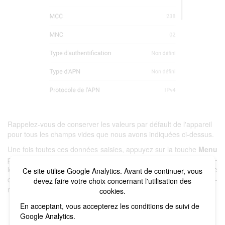
Rappelez-vous de conserver les valeurs par défault de l'appareil
pour tous les champs vides que nous avons indiquées ci-dessus.
Une fois toutes ces données saisies, appuyez sur la touche
Menu
puis
Enregistrer
. Si vous avez créé un nouvel APN, sélectionnez-
le. Enfin, le téléphone mobile bénéficiera à nouveau d'une
Ce site utilise Google Analytics. Avant de continuer, vous
couverture de données afin de pouvoir naviguer, gérer ses e-
devez faire votre choix concernant l'utilisation des
mails et utiliser les applications nécessitant une connexion.
cookies.
En acceptant, vous accepterez les conditions de suivi de
Google Analytics.