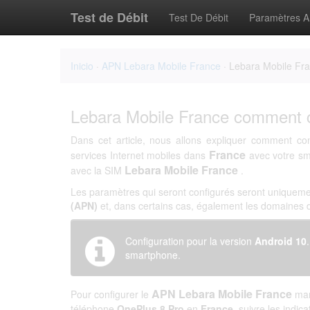
Test de Débit
Test De Débit
Paramètres 
Inicio
·
APN Lebara Mobile France
· Lebara Mobile Fr
Lebara Mobile France comment c
Dans cet article, nous allons expliquer comment co
France
services Internet mobiles dans
avec votre s
Lebara Mobile France
avec la SIM
.
Les paramètres qui seront configurés seront uniqueme
(APN)
et, dans certains cas, également les domaines
Configuration pour la version
Android 10
smartphone.
APN Lebara Mobile France
Pour configurer le
man
téléphone
OnePlus 8 Pro
en
France
, suivre les indic