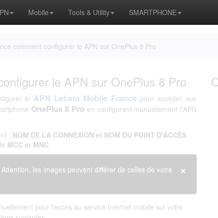
APN
Mobile
Tools & Utility
SMARTPHONE
ance comment configurer le APN sur OnePlus 8 Pro
onfigurer le APN sur OnePlus 8 Pro
APN Lebara Mobile France
nfigurer le
pour accéder aux
OnePlus 8 Pro
martphone
en configurant manuellement l'APN
nt :
NOM DE LA CONNEXION et NOM DU POINT D'ACCÈS
 de
MCC et MNC
.
×
. Attention, les images peuvent différer de celles de votre
uellement pour l'accès au service Internet mobile sur votre
ations suivantes: