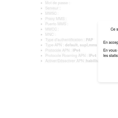
Mot de passe :
Serveur :
MMSC :
Proxy MMS :
Puerto MMS :
MMCC :
Ce s
MNC :
Type d'authentification :
PAP
En accep
Type APN :
default, supl,mms
Protocole APN :
IPv4
En vous 
Protocole Roaming APN :
IPv4
les stati
Activer/Désactiver APN :
habilitado