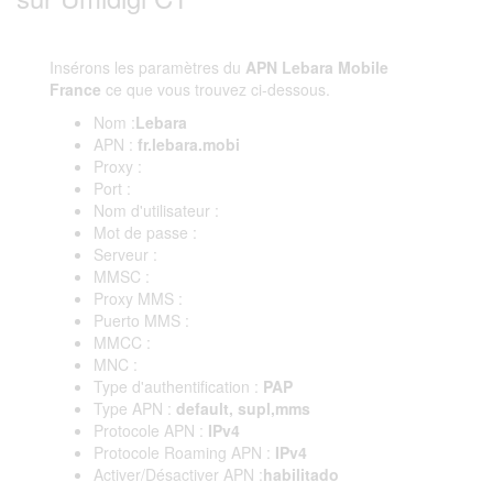
Insérons les paramètres du
APN Lebara Mobile
France
ce que vous trouvez ci-dessous.
Nom :
Lebara
APN :
fr.lebara.mobi
Proxy :
Port :
Nom d'utilisateur :
Mot de passe :
Serveur :
MMSC :
Proxy MMS :
Puerto MMS :
MMCC :
MNC :
Type d'authentification :
PAP
Type APN :
default, supl,mms
Protocole APN :
IPv4
Protocole Roaming APN :
IPv4
Activer/Désactiver APN :
habilitado