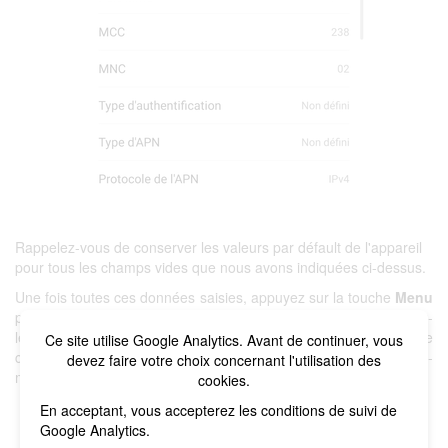
Rappelez-vous de conserver les valeurs par défault de l'appareil
pour tous les champs vides que nous avons indiquées ci-dessus.
Une fois toutes ces données saisies, appuyez sur la touche
Menu
puis
Enregistrer
. Si vous avez créé un nouvel APN, sélectionnez-
le. Enfin, le téléphone mobile bénéficiera à nouveau d'une
Ce site utilise Google Analytics. Avant de continuer, vous
couverture de données afin de pouvoir naviguer, gérer ses e-
devez faire votre choix concernant l'utilisation des
mails et utiliser les applications nécessitant une connexion.
cookies.
En acceptant, vous accepterez les conditions de suivi de
Google Analytics.