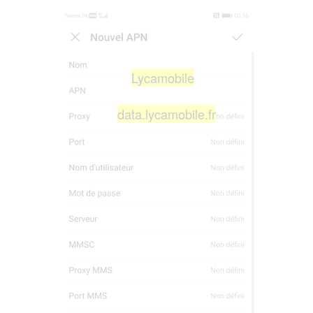
Lycamobile
data.lycamobile.fr