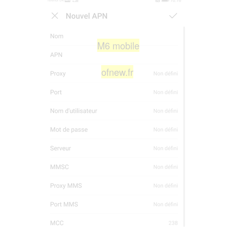
M6 mobile
ofnew.fr