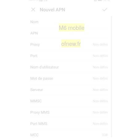
M6 mobile
ofnew.fr