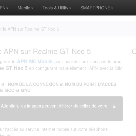
APN
Mobile
Tools & Utility
SMARTPHONE
r le APN sur Realme GT Neo 5
le APN sur Realme GT Neo 5
APN M6 Mobile
igurer le
pour accéder aux services Internet
me GT Neo 5
en configurant manuellement l'APN avec la SIM
nt :
NOM DE LA CONNEXION et NOM DU POINT D'ACCÈS
 de
MCC et MNC
.
×
. Attention, les images peuvent différer de celles de votre
 l'accès au service Internet mobile sur votre téléphone
uivantes: