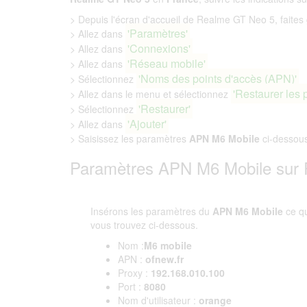
> Depuis l'écran d'accueil de Realme GT Neo 5, faites g
'Paramètres'
> Allez dans
'Connexions'
> Allez dans
'Réseau mobile'
> Allez dans
'Noms des points d'accès (APN)'
> Sélectionnez
'Restaurer les 
> Allez dans le menu et sélectionnez
'Restaurer'
> Sélectionnez
'Ajouter'
> Allez dans
> Saisissez les paramètres
APN M6 Mobile
ci-dessou
Paramètres APN M6 Mobile sur
Insérons les paramètres du
APN M6 Mobile
ce q
vous trouvez ci-dessous.
Nom :
M6 mobile
APN :
ofnew.fr
Proxy :
192.168.010.100
Port :
8080
Nom d'utilisateur :
orange