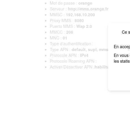
Mot de passe :
orange
Serveur :
http://mms.orange.fr
MMSC :
192.168.10.200
Proxy MMS :
8080
Puerto MMS :
Wap 2.0
MMCC :
208
Ce s
MNC :
01
Type d'authentification :
En accep
Type APN :
default, supl, mms
Protocole APN :
IPv4
En vous 
Protocole Roaming APN :
les stati
Activer/Désactiver APN :
habilitado