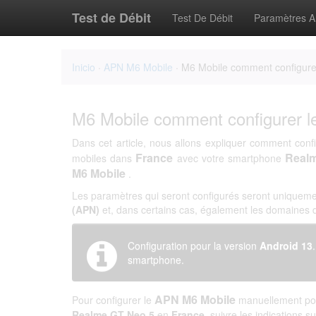
Test de Débit
Test De Débit
Paramètres 
Inicio
·
APN M6 Mobile
· M6 Mobile comment configure
M6 Mobile comment configurer 
Dans cet article, nous allons expliquer comment conf
France
Real
mobiles dans
avec votre smartphone
M6 Mobile
.
Les paramètres qui seront configurés seront uniqueme
(APN)
et, dans certains cas, également les domaines
Configuration pour la version
Android 13
smartphone.
APN M6 Mobile
Pour configurer le
manuellement pour
Realme GT Neo 5
en
France
, suivre les indications s