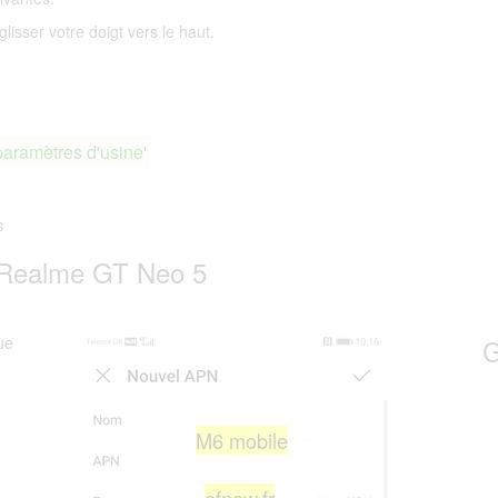
lisser votre doigt vers le haut.
paramètres d'usine'
s
 Realme GT Neo 5
ue
G
M6 mobile