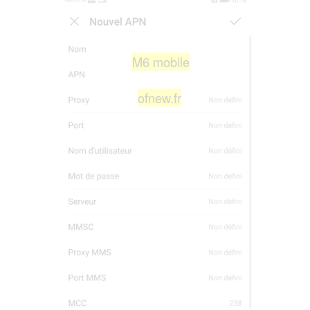
M6 mobile
ofnew.fr