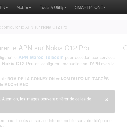
APN
Mobile
Tools & Utility
SMARTPHONE
configurer le APN sur Nokia C12 Pro
rer le APN sur Nokia C12 Pro
APN Maroc Telecom
figurer le
pour accéder aux services
Nokia C12 Pro
e
en configurant manuellement l'APN avec la
nt :
NOM DE LA CONNEXION et NOM DU POINT D'ACCÈS
 de
MCC et MNC
.
×
. Attention, les images peuvent différer de celles de
nt pour l'accès au service Internet mobile sur votre téléphone
tes: