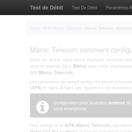
Test de Débit
Test De Débit
Paramètres 
Inicio
·
APN Maroc Telecom
· Maroc Telecom comment 
Maroc Telecom comment configu
Dans cet article, nous allons expliquer comment con
Maroc
Internet mobiles dans
avec votre smartphon
Maroc Telecom
SIM
.
Les paramètres qui seront configurés seront uniqueme
(APN)
et, dans certains cas, également les domaines
Configuration pour la version
Android 12
votre smartphone.
APN Maroc Telecom
Pour configurer le
manuelleme
Nokia C12 Pro
en
Maroc
, suivre les indications suivan