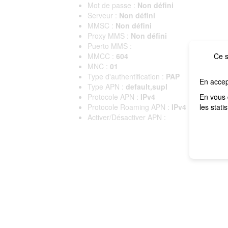
Mot de passe :
Non défini
Serveur :
Non défini
MMSC :
Non défini
Proxy MMS :
Non défini
Puerto MMS :
MMCC :
604
Ce s
MNC :
01
Type d'authentification :
PAP
En accep
Type APN :
default,supl
Protocole APN :
IPv4
En vous 
Protocole Roaming APN :
IPv4
les stati
Activer/Désactiver APN :