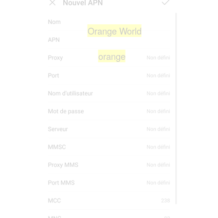
Orange World
orange