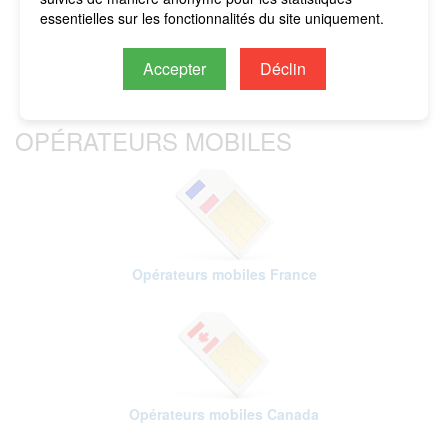
imputés sur le crédit restant.
essentielles sur les fonctionnalités du site uniquement.
Accepter
Déclin
OPÉRATEURS MOBILES
Opérateurs mobiles France
Opérateurs mobiles Canada