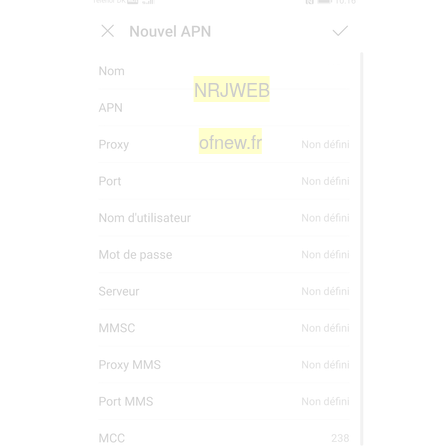
NRJWEB
ofnew.fr