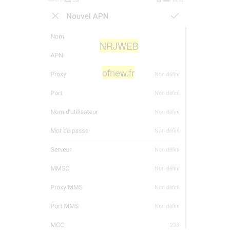
NRJWEB
ofnew.fr