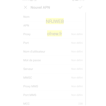
NRJWEB
ofnew.fr