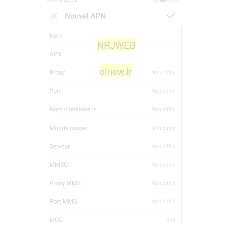
NRJWEB
ofnew.fr