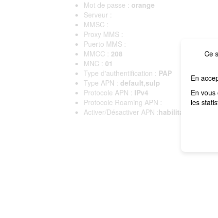
Mot de passe :
orange
Serveur :
MMSC :
Proxy MMS :
Puerto MMS :
MMCC :
208
Ce s
MNC :
01
Type d'authentification :
PAP
En accep
Type APN :
default,sulp
Protocole APN :
IPv4
En vous 
Protocole Roaming APN :
les stati
Activer/Désactiver APN :
habilitado