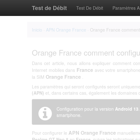
Test de Débit
Test De Débit
Paramètres 
Inicio
·
APN Orange France
· Orange France comment 
Orange France comment configu
Dans cet article, nous allons expliquer comment con
France
Internet mobiles dans
avec votre smartphon
Orange France
la SIM
.
Les paramètres qui seront configurés seront uniqueme
(APN)
et, dans certains cas, également les domaines
Configuration pour la version
Android 13
smartphone.
APN Orange France
Pour configurer le
manuellemen
Realme GT Neo 5
en
France
, suivre les indications s