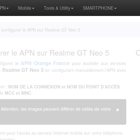
APN
Mobile
Tools & Utility
SMARTPHONE
configurer le APN sur Realme GT Neo 5
rer le APN sur Realme GT Neo 5
APN Orange France
figurer le
pour accéder aux services
Realme GT Neo 5
e
en configurant manuellement l'APN avec
nt :
NOM DE LA CONNEXION et NOM DU POINT D'ACCÈS
 de
MCC et MNC
.
×
. Attention, les images peuvent différer de celles de votre
t pour l'accès au service Internet mobile sur votre téléphone
uivantes: