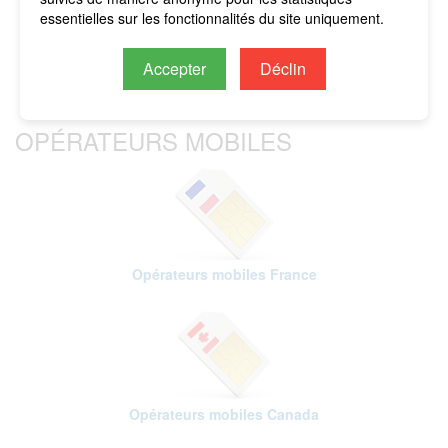
imputés sur le crédit restant.
essentielles sur les fonctionnalités du site uniquement.
Accepter
Déclin
OPÉRATEURS MOBILES
Opérateurs mobiles France
Opérateurs mobiles Canada