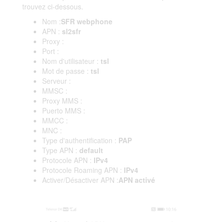
trouvez ci-dessous.
Nom :
SFR webphone
APN :
sl2sfr
Proxy :
Port :
Nom d'utilisateur :
tsl
Mot de passe :
tsl
Serveur :
MMSC :
Proxy MMS :
Puerto MMS :
MMCC :
MNC :
Type d'authentification :
PAP
Type APN :
default
Protocole APN :
IPv4
Protocole Roaming APN :
IPv4
Activer/Désactiver APN :
APN activé