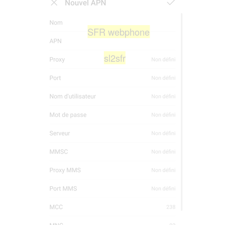
SFR webphone
sl2sfr