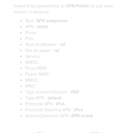
Insérons les paramètres du
APN Prixtel
ce que vous
trouvez ci-dessous.
Nom :
SFR webphone
APN :
sl2sfr
Proxy :
Port :
Nom d'utilisateur :
tsl
Mot de passe :
tsl
Serveur :
MMSC :
Proxy MMS :
Puerto MMS :
MMCC :
MNC :
Type d'authentification :
PAP
Type APN :
default
Protocole APN :
IPv4
Protocole Roaming APN :
IPv4
Activer/Désactiver APN :
APN activé