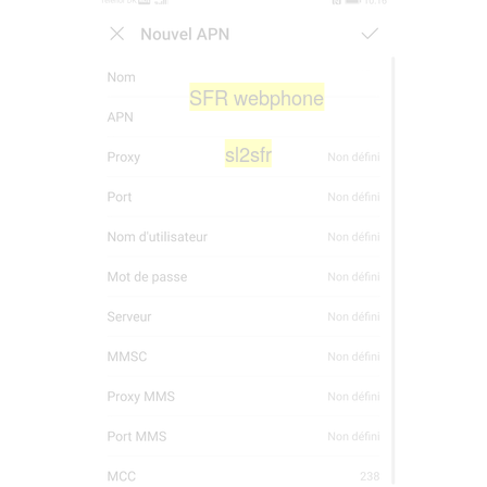
SFR webphone
sl2sfr