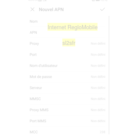
Internet RegloMobile
sl2sfr