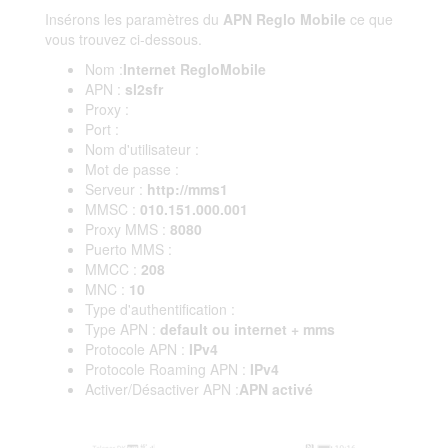
Insérons les paramètres du
APN Reglo Mobile
ce que
vous trouvez ci-dessous.
Nom :
Internet RegloMobile
APN :
sl2sfr
Proxy :
Port :
Nom d'utilisateur :
Mot de passe :
Serveur :
http://mms1
MMSC :
010.151.000.001
Proxy MMS :
8080
Puerto MMS :
MMCC :
208
MNC :
10
Type d'authentification :
Type APN :
default ou internet + mms
Protocole APN :
IPv4
Protocole Roaming APN :
IPv4
Activer/Désactiver APN :
APN activé