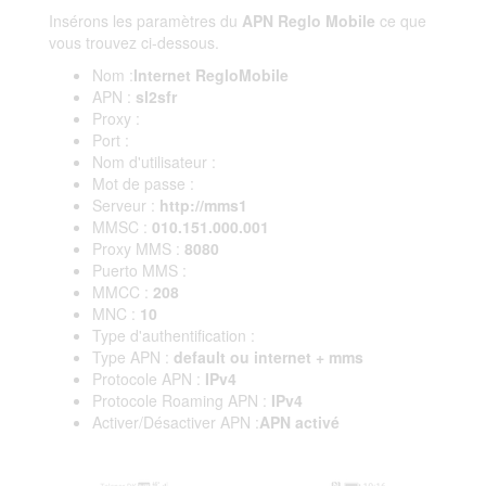
Insérons les paramètres du
APN Reglo Mobile
ce que
vous trouvez ci-dessous.
Nom :
Internet RegloMobile
APN :
sl2sfr
Proxy :
Port :
Nom d'utilisateur :
Mot de passe :
Serveur :
http://mms1
MMSC :
010.151.000.001
Proxy MMS :
8080
Puerto MMS :
MMCC :
208
MNC :
10
Type d'authentification :
Type APN :
default ou internet + mms
Protocole APN :
IPv4
Protocole Roaming APN :
IPv4
Activer/Désactiver APN :
APN activé