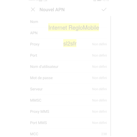
Internet RegloMobile
sl2sfr