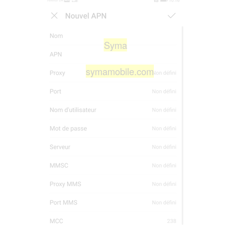
Syma
symamobile.com