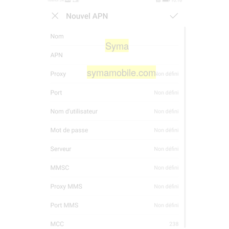
Syma
symamobile.com