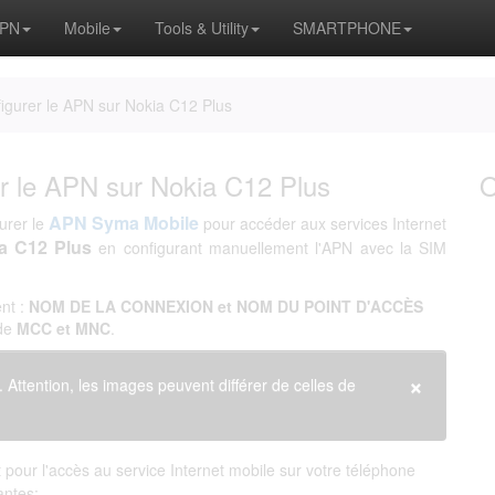
APN
Mobile
Tools & Utility
SMARTPHONE
gurer le APN sur Nokia C12 Plus
 le APN sur Nokia C12 Plus
APN Syma Mobile
urer le
pour accéder aux services Internet
a C12 Plus
en configurant manuellement l'APN avec la SIM
nt :
NOM DE LA CONNEXION et NOM DU POINT D'ACCÈS
 de
MCC et MNC
.
×
. Attention, les images peuvent différer de celles de
pour l'accès au service Internet mobile sur votre téléphone
antes: