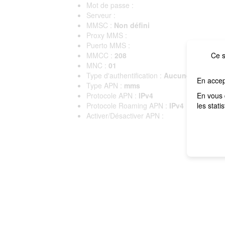
Mot de passe :
Serveur :
MMSC :
Non défini
Proxy MMS :
Puerto MMS :
MMCC :
208
Ce s
MNC :
01
Type d'authentification :
Aucune
En accep
Type APN :
mms
Protocole APN :
IPv4
En vous 
Protocole Roaming APN :
IPv4
les stati
Activer/Désactiver APN :