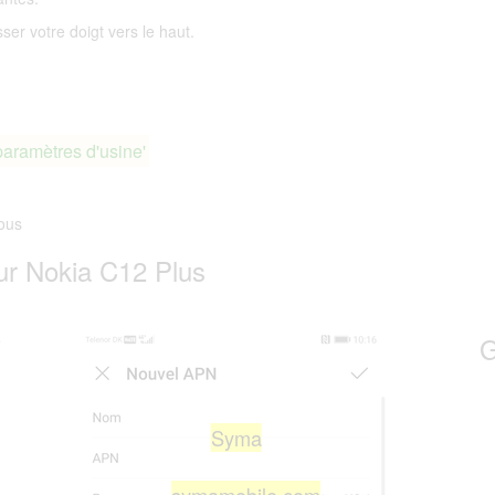
ser votre doigt vers le haut.
paramètres d'usine'
ous
r Nokia C12 Plus
e
G
Syma