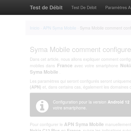
Test de Débit
Test De Débit
Paramètres 
Inicio
·
APN Syma Mobile
· Syma Mobile comment confi
Syma Mobile comment configurer
Dans cet article, nous allons expliquer comment config
France
Noki
mobiles dans
avec votre smartphone
Syma Mobile
.
Les paramètres qui seront configurés seront uniqueme
(APN)
et, dans certains cas, également les domaines
Configuration pour la version
Android 12
votre smartphone.
APN Syma Mobile
Pour configurer le
manuellement 
Nokia C12 Plus
en
France
, suivre les indications suiv