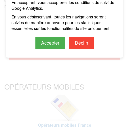
couverture de données afin de pouvoir naviguer, gérer ses e-
En acceptant, vous accepterez les conditions de suivi de
mails et utiliser les applications nécessitant une connexion.
Google Analytics.
En vous désinscrivant, toutes les navigations seront
suivies de manière anonyme pour les statistiques
×
IMPORTANT: si vous n'avez pas de forfait actif,
essentielles sur les fonctionnalités du site uniquement.
vous ne devez pas activer le trafic de données et/ou
l'itinérance des données sur votre appareil
Huawei
Accepter
Déclin
nova 12 Pro
pour éviter d'encourir des
. Tous les frais
seront imputés sur le crédit restant.
OPÉRATEURS MOBILES
Opérateurs mobiles France