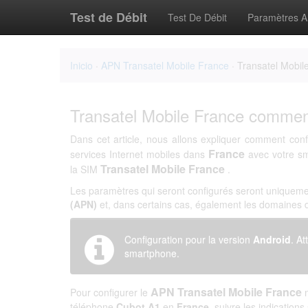
Test de Débit
Test De Débit
Paramètres 
Inicio
·
APN Transatel Mobile France
· Transatel Mobil
Transatel Mobile France commen
Dans cet article, nous allons expliquer comment conf
France
services Internet mobiles dans
avec votre s
Transatel Mobile France
la SIM
.
Les paramètres qui seront configurés seront uniqueme
(APN)
et, dans certains cas, également les domaines
Configuration pour la version
Android
. At
smartphone.
APN Transatel Mobile France
Pour configurer le
téléphone
Cubot A1
en
France
, suivre les indications