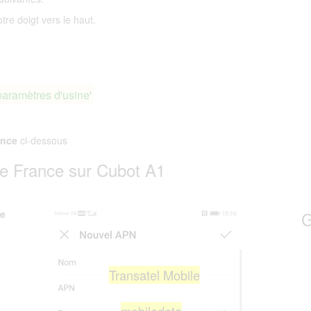
tre doigt vers le haut.
paramètres d'usine'
ance
ci-dessous
e France sur Cubot A1
le
G
Transatel Mobile