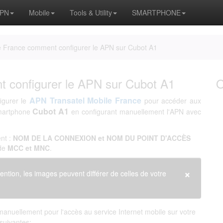
APN
Mobile
Tools & Utility
SMARTPHONE
e France comment configurer le APN sur Cubot A1
t configurer le APN sur Cubot A1
APN Transatel Mobile France
igurer le
pour accéder aux
Cubot A1
martphone
en configurant manuellement l'APN avec
nt :
NOM DE LA CONNEXION et NOM DU POINT D'ACCÈS
 de
MCC et MNC
.
×
tention, les images peuvent différer de celles de votre
manuellement pour l'accès au service Internet mobile sur votre
 suivantes: