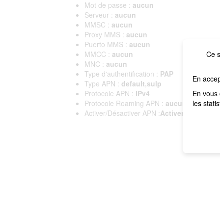
Mot de passe :
aucun
Serveur :
aucun
MMSC :
aucun
Proxy MMS :
aucun
Puerto MMS :
aucun
MMCC :
aucun
Ce s
MNC :
aucun
Type d'authentification :
PAP
En accep
Type APN :
default,sulp
Protocole APN :
IPv4
En vous 
Protocole Roaming APN :
aucun
les stati
Activer/Désactiver APN :
Activer