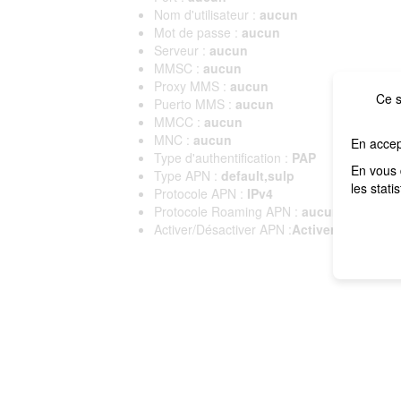
Nom d'utilisateur :
aucun
Mot de passe :
aucun
Serveur :
aucun
MMSC :
aucun
Proxy MMS :
aucun
Ce s
Puerto MMS :
aucun
MMCC :
aucun
MNC :
aucun
En accep
Type d'authentification :
PAP
En vous 
Type APN :
default,sulp
les stati
Protocole APN :
IPv4
Protocole Roaming APN :
aucun
Activer/Désactiver APN :
Activer