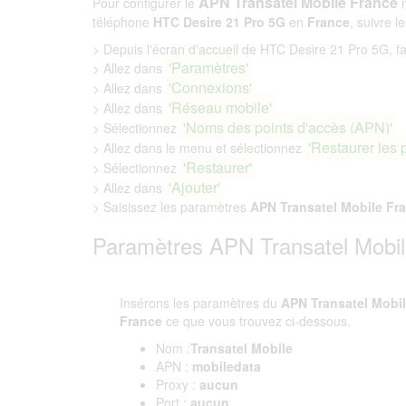
APN Transatel Mobile France
Pour configurer le
téléphone
HTC Desire 21 Pro 5G
en
France
, suivre l
> Depuis l'écran d'accueil de HTC Desire 21 Pro 5G, fait
'Paramètres'
> Allez dans
'Connexions'
> Allez dans
'Réseau mobile'
> Allez dans
'Noms des points d'accès (APN)'
> Sélectionnez
'Restaurer les 
> Allez dans le menu et sélectionnez
'Restaurer'
> Sélectionnez
'Ajouter'
> Allez dans
> Saisissez les paramètres
APN Transatel Mobile Fr
Paramètres APN Transatel Mobil
Insérons les paramètres du
APN Transatel Mobi
France
ce que vous trouvez ci-dessous.
Nom :
Transatel Mobile
APN :
mobiledata
Proxy :
aucun
Port :
aucun