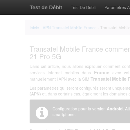
Test de Débit
Test De Débit
Paramètres 
Inicio
·
APN Transatel Mobile France
· Transatel Mobil
Transatel Mobile France commen
21 Pro 5G
Dans cet article, nous allons expliquer comment conf
France
services Internet mobiles dans
avec vot
Transatel Mobile
manuellement l'APN avec la SIM
Les paramètres qui seront configurés seront uniqueme
(APN)
et, dans certains cas, également les domaines
Configuration pour la version
Android
. At
smartphone.