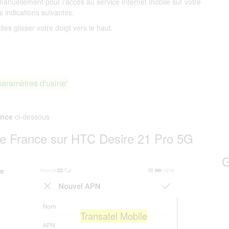
manuellement pour l'accès au service Internet mobile sur votre
es indications suivantes:
es glisser votre doigt vers le haut.
paramètres d'usine'
ance
ci-dessous
e France sur HTC Desire 21 Pro 5G
G
le
Transatel Mobile