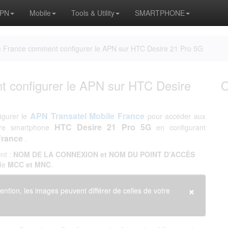
APN
Mobile
Tools & Utility
SMARTPHONE
e France comment configurer le APN sur HTC Desire 21 Pro 5G
t configurer le APN sur HTC Desire
APN Transatel Mobile France
igurer le
pour accéder aux
HTC Desire 21 Pro 5G
re smartphone
en configurant
 France
.
nt :
NOM DE LA CONNEXION et NOM DU POINT D'ACCÈS
 de
MCC et MNC
.
×
tention, les images peuvent différer de celles de votre