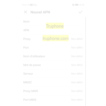
Truphone
truphone.com