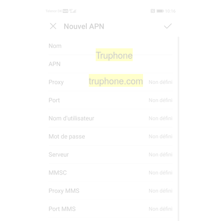
Truphone
truphone.com