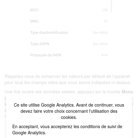
Rappelez-vous de conserver les valeurs par défault de l'appareil
pour tous les champs vides que nous avons indiquées ci-dessus.
Une fois toutes ces données saisies, appuyez sur la touche
Menu
puis
Enregistrer
. Si vous avez créé un nouvel APN, sélectionnez-
le. Enfin, le téléphone mobile bénéficiera à nouveau d'une
Ce site utilise Google Analytics. Avant de continuer, vous
couverture de données afin de pouvoir naviguer, gérer ses e-
devez faire votre choix concernant l'utilisation des
mails et utiliser les applications nécessitant une connexion.
cookies.
En acceptant, vous accepterez les conditions de suivi de
Google Analytics.